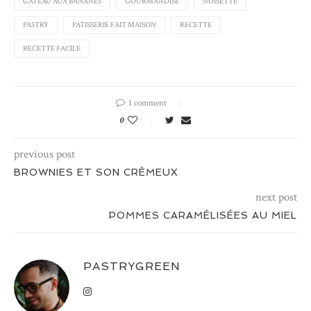
GÂTEAU AUX BANANES
GOURMANDISE
NOISETTE
PASTRY
PÂTISSERIE FAIT MAISON
RECETTE
RECETTE FACILE
1 comment
0
previous post
BROWNIES ET SON CRÈMEUX
next post
POMMES CARAMÉLISÉES AU MIEL
PASTRYGREEN