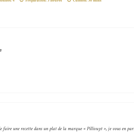
sonnes:
4
Préparation:
3 heures
Cuisson:
30 mins
e
 de faire une recette dans un plat de la marque « Pillivuyt », je vous en par