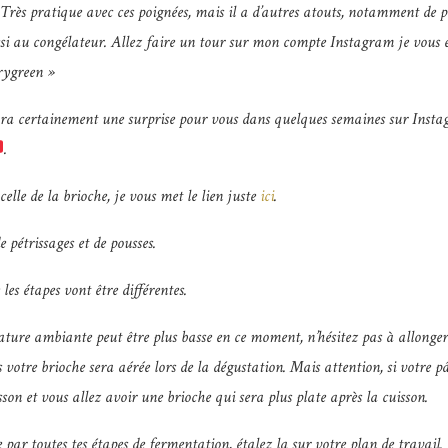
at. Très pratique avec ces poignées, mais il a d’autres atouts, notamment de pa
si au congélateur. Allez faire un tour sur mon compte Instagram je vous e
rygreen »
ura certainement une surprise pour vous dans quelques semaines sur Instag
.
elle de la brioche, je vous met le lien juste
ici
.
 pétrissages et de pousses.
les étapes vont être différentes.
ure ambiante peut être plus basse en ce moment, n’hésitez pas à allonger 
s votre brioche sera aérée lors de la dégustation. Mais attention, si votre pât
son et vous allez avoir une brioche qui sera plus plate après la cuisson.
par toutes tes étapes de fermentation, étalez la sur votre plan de travail.