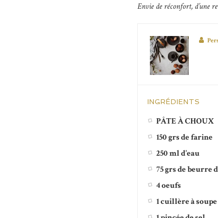
Envie de réconfort, d’une r
Per
INGRÉDIENTS
PÂTE À CHOUX
150 grs de farine
250 ml d'eau
75 grs de beurre 
4 oeufs
1 cuillère à soup
1 pincée de sel