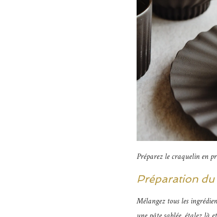
Préparez le craquelin en pre
Préparation du 
Mélangez tous les ingrédie
une pâte sablée, étalez là e