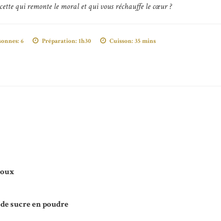
ecette qui remonte le moral et qui vous réchauffe le cœur ?
sonnes:
6
Préparation:
1h30
Cuisson:
35 mins
doux
e de sucre en poudre