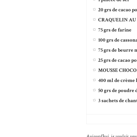
20 grs de cacao p
CRAQUELIN AU
75 grs de farine
100 grs de casson
75 grs de beurre
25 grs de cacao p
MOUSSE CHOCO
400 ml de crème l
50 grs de poudre 
3 sachets de chan
Aujourd’hui, je voulais vou