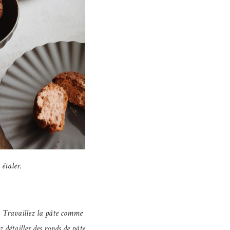
 étaler.
. Travaillez la pâte comme
z détailler des ronds de pâte