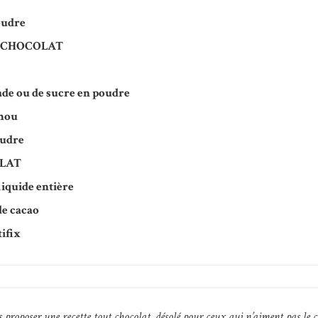
oudre
 CHOCOLAT
ade ou de sucre en poudre
 mou
oudre
LAT
iquide entière
de cacao
tifix
s proposer une recette tout chocolat, désolé pour ceux qui n’aiment pas le 